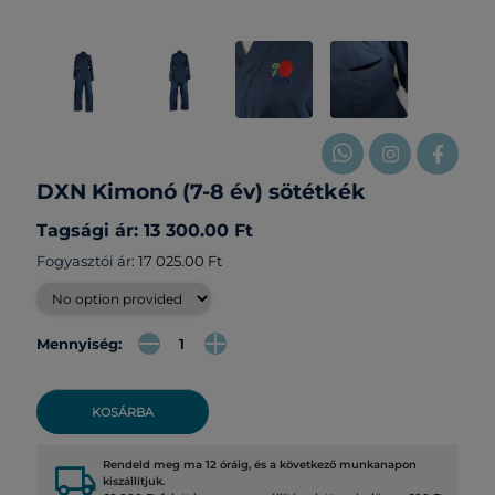
DXN Kimonó (7-8 év) sötétkék
Tagsági ár: 13 300.00 Ft
Fogyasztói ár:
17 025.00 Ft
Mennyiség:
KOSÁRBA
local_shipping
Rendeld meg ma 12 óráig, és a következő munkanapon
kiszállítjuk.