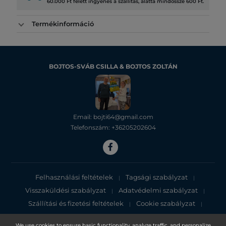
60.000 Ft felett ingyenes a szállítás, alatta mindössze 600 Ft.
Termékinformáció
BOJTOS-SVÁB CSILLA & BOJTOS ZOLTÁN
Email: bojti64@gmail.com
Telefonszám: +36205202604
Felhasználási feltételek
Tagsági szabályzat
|
|
Visszaküldési szabályzat
Adatvédelmi szabályzat
|
|
Szállítási és fizetési feltételek
Cookie szabályzat
|
|
Adatvédelmi tájékoztató
We use cookies to ensure basic functionality, analyze traffic, and personalize