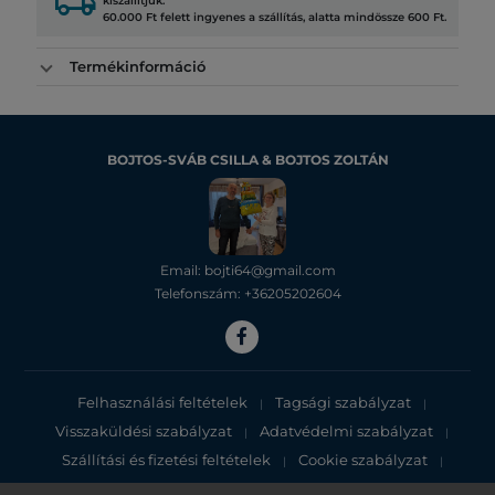
local_shipping
kiszállítjuk.
60.000 Ft felett ingyenes a szállítás, alatta mindössze 600 Ft.
Termékinformáció
BOJTOS-SVÁB CSILLA & BOJTOS ZOLTÁN
Email: bojti64@gmail.com
Telefonszám: +36205202604
Felhasználási feltételek
Tagsági szabályzat
|
|
Visszaküldési szabályzat
Adatvédelmi szabályzat
|
|
Szállítási és fizetési feltételek
Cookie szabályzat
|
|
Adatvédelmi tájékoztató