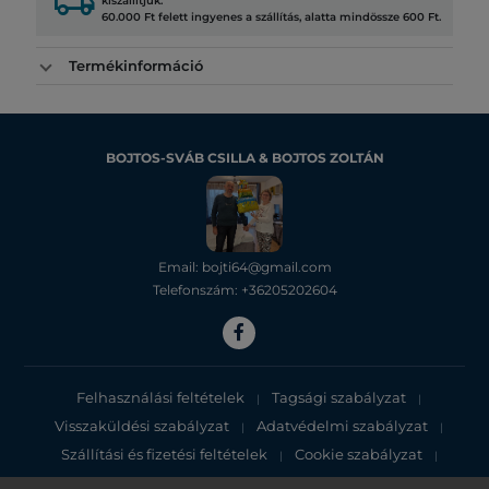
local_shipping
kiszállítjuk.
60.000 Ft felett ingyenes a szállítás, alatta mindössze 600 Ft.
Termékinformáció
BOJTOS-SVÁB CSILLA & BOJTOS ZOLTÁN
Email: bojti64@gmail.com
Telefonszám: +36205202604
Felhasználási feltételek
Tagsági szabályzat
|
|
Visszaküldési szabályzat
Adatvédelmi szabályzat
|
|
Szállítási és fizetési feltételek
Cookie szabályzat
|
|
Adatvédelmi tájékoztató