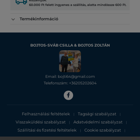
local_shipping
kiszállítjuk.
60.000 Ft felett ingyenes a szállítás, alatta mindössze 600 Ft.
Termékinformáció
BOJTOS-SVÁB CSILLA & BOJTOS ZOLTÁN
Email: bojti64@gmail.com
Telefonszám: +36205202604
Felhasználási feltételek
Tagsági szabályzat
|
|
Visszaküldési szabályzat
Adatvédelmi szabályzat
|
|
Szállítási és fizetési feltételek
Cookie szabályzat
|
|
Adatvédelmi tájékoztató