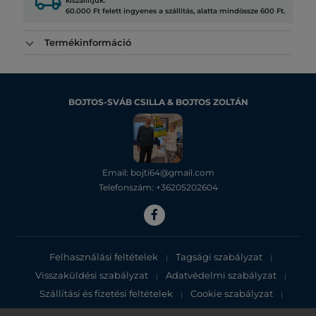
local_shipping
kiszállítjuk.
60.000 Ft felett ingyenes a szállítás, alatta mindössze 600 Ft.
Termékinformáció
BOJTOS-SVÁB CSILLA & BOJTOS ZOLTÁN
Email: bojti64@gmail.com
Telefonszám: +36205202604
Felhasználási feltételek
Tagsági szabályzat
|
|
Visszaküldési szabályzat
Adatvédelmi szabályzat
|
|
Szállítási és fizetési feltételek
Cookie szabályzat
|
|
Adatvédelmi tájékoztató