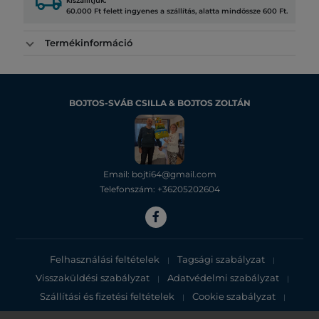
local_shipping
kiszállítjuk.
60.000 Ft felett ingyenes a szállítás, alatta mindössze 600 Ft.
Termékinformáció
BOJTOS-SVÁB CSILLA & BOJTOS ZOLTÁN
Email: bojti64@gmail.com
Telefonszám: +36205202604
Felhasználási feltételek
Tagsági szabályzat
|
|
Visszaküldési szabályzat
Adatvédelmi szabályzat
|
|
Szállítási és fizetési feltételek
Cookie szabályzat
|
|
Adatvédelmi tájékoztató