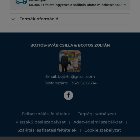
local_shipping
kiszállítjuk.
60.000 Ft felett ingyenes a szállítás, alatta mindössze 600 Ft.
Termékinformáció
BOJTOS-SVÁB CSILLA & BOJTOS ZOLTÁN
Email: bojti64@gmail.com
Telefonszám: +36205202604
Felhasználási feltételek
Tagsági szabályzat
|
|
Visszaküldési szabályzat
Adatvédelmi szabályzat
|
|
Szállítási és fizetési feltételek
Cookie szabályzat
|
|
Adatvédelmi tájékoztató