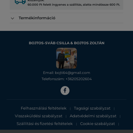
local_shipping
kiszállítjuk.
60.000 Ft felett ingyenes a szállítás, alatta mindössze 600 Ft.
Termékinformáció
BOJTOS-SVÁB CSILLA & BOJTOS ZOLTÁN
Email: bojti64@gmail.com
Telefonszám: +36205202604
Felhasználási feltételek
Tagsági szabályzat
|
|
Visszaküldési szabályzat
Adatvédelmi szabályzat
|
|
Szállítási és fizetési feltételek
Cookie szabályzat
|
|
Adatvédelmi tájékoztató