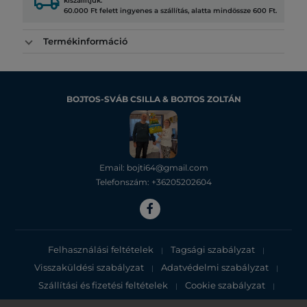
local_shipping
kiszállítjuk.
60.000 Ft felett ingyenes a szállítás, alatta mindössze 600 Ft.
Termékinformáció
BOJTOS-SVÁB CSILLA & BOJTOS ZOLTÁN
Email: bojti64@gmail.com
Telefonszám: +36205202604
Felhasználási feltételek
Tagsági szabályzat
|
|
Visszaküldési szabályzat
Adatvédelmi szabályzat
|
|
Szállítási és fizetési feltételek
Cookie szabályzat
|
|
Adatvédelmi tájékoztató