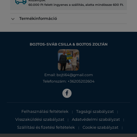
local_shipping
kiszállítjuk.
60.000 Ft felett ingyenes a szállítás, alatta mindössze 600 Ft.
Termékinformáció
BOJTOS-SVÁB CSILLA & BOJTOS ZOLTÁN
Email: bojti64@gmail.com
Telefonszám: +36205202604
Felhasználási feltételek
Tagsági szabályzat
|
|
Visszaküldési szabályzat
Adatvédelmi szabályzat
|
|
Szállítási és fizetési feltételek
Cookie szabályzat
|
|
Adatvédelmi tájékoztató