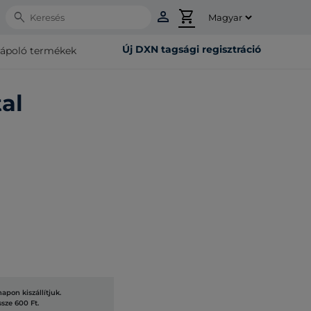
person
shopping_cart
Search
Új DXN tagsági regisztráció
rápoló termékek
al
pon kiszállítjuk.
ssze 600 Ft.