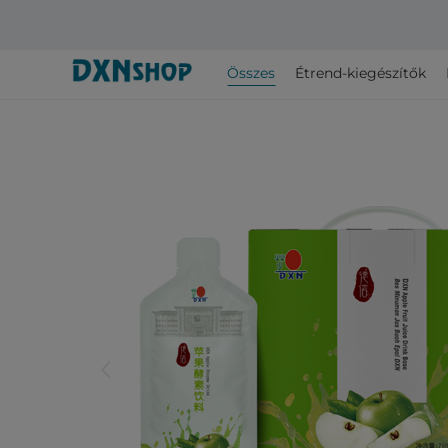
Összes
Étrend-kiegészítők
arrow_back_ios