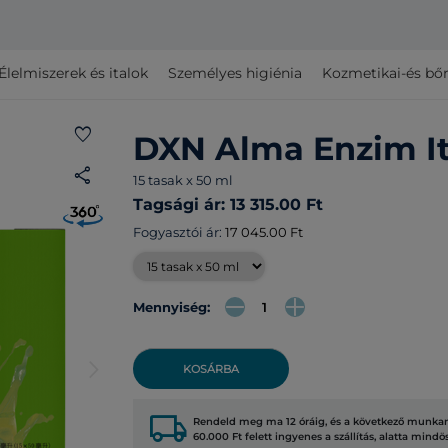
Élelmiszerek és italok
Személyes higiénia
Kozmetikai-és bő
favorite
DXN Alma Enzim It
share
15 tasak x 50 ml
Tagsági ár: 13 315.00 Ft
Fogyasztói ár:
17 045.00 Ft
Mennyiség:
arrow_forward_ios
KOSÁRBA
local_shipping
Rendeld meg ma 12 óráig, és a következő munkana
60.000 Ft felett ingyenes a szállítás, alatta mindö