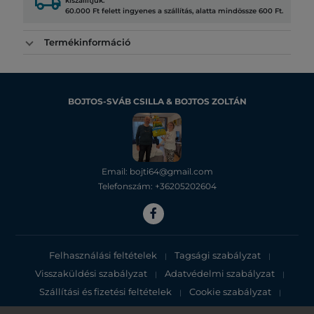
local_shipping
kiszállítjuk.
60.000 Ft felett ingyenes a szállítás, alatta mindössze 600 Ft.
Termékinformáció
BOJTOS-SVÁB CSILLA & BOJTOS ZOLTÁN
Email: bojti64@gmail.com
Telefonszám: +36205202604
Felhasználási feltételek
Tagsági szabályzat
|
|
Visszaküldési szabályzat
Adatvédelmi szabályzat
|
|
Szállítási és fizetési feltételek
Cookie szabályzat
|
|
Adatvédelmi tájékoztató