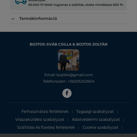
local_shipping
kiszállítjuk.
60.000 Ft felett ingyenes a szállítás, alatta mindössze 600 Ft.
Termékinformáció
BOJTOS-SVÁB CSILLA & BOJTOS ZOLTÁN
Email: bojti64@gmail.com
Telefonszám: +36205202604
Felhasználási feltételek
Tagsági szabályzat
|
|
Visszaküldési szabályzat
Adatvédelmi szabályzat
|
|
Szállítási és fizetési feltételek
Cookie szabályzat
|
|
Adatvédelmi tájékoztató