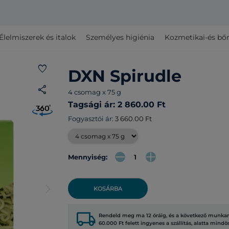
Élelmiszerek és italok
Személyes higiénia
Kozmetikai-és bő
favorite
DXN Spirudle
share
4 csomag x 75 g
Tagsági ár: 2 860.00 Ft
Fogyasztói ár:
3 660.00 Ft
Mennyiség:
arrow_forward_ios
KOSÁRBA
local_shipping
Rendeld meg ma 12 óráig, és a következő munkana
60.000 Ft felett ingyenes a szállítás, alatta mindö