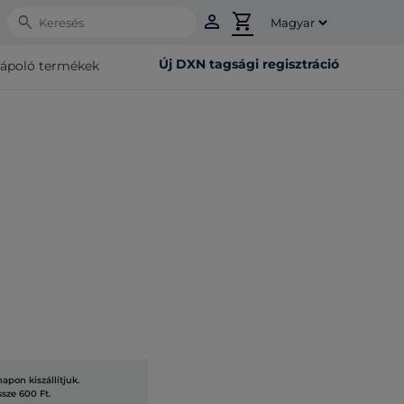
person
shopping_cart
Search
Új DXN tagsági regisztráció
rápoló termékek
pon kiszállítjuk.
ssze 600 Ft.