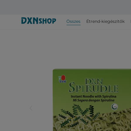
Összes
Étrend-kiegészítők
arrow_back_ios