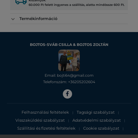
local_shipping
kiszállítjuk.
60.000 Ft felett ingyenes a szállítás, alatta mindössze 600 Ft.
Termékinformáció
BOJTOS-SVÁB CSILLA & BOJTOS ZOLTÁN
Email: bojti64@gmail.com
Telefonszám: +36205202604
Felhasználási feltételek
Tagsági szabályzat
|
|
Visszaküldési szabályzat
Adatvédelmi szabályzat
|
|
Szállítási és fizetési feltételek
Cookie szabályzat
|
|
Adatvédelmi tájékoztató