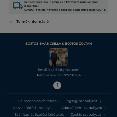
local_shipping
Rendeld meg ma 12 óráig, és a következő munkanapon
kiszállítjuk.
60.000 Ft felett ingyenes a szállítás, alatta mindössze 600 Ft.
Termékinformáció
BOJTOS-SVÁB CSILLA & BOJTOS ZOLTÁN
Email: bojti64@gmail.com
Telefonszám: +36205202604
Felhasználási feltételek
Tagsági szabályzat
|
|
Visszaküldési szabályzat
Adatvédelmi szabályzat
|
|
Szállítási és fizetési feltételek
Cookie szabályzat
|
|