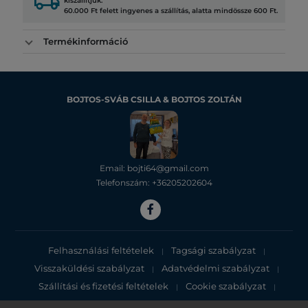
local_shipping
kiszállítjuk.
60.000 Ft felett ingyenes a szállítás, alatta mindössze 600 Ft.
Termékinformáció
BOJTOS-SVÁB CSILLA & BOJTOS ZOLTÁN
Email: bojti64@gmail.com
Telefonszám: +36205202604
Felhasználási feltételek
Tagsági szabályzat
|
|
Visszaküldési szabályzat
Adatvédelmi szabályzat
|
|
Szállítási és fizetési feltételek
Cookie szabályzat
|
|
Adatvédelmi tájékoztató