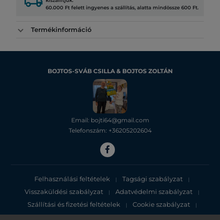
local_shipping
kiszállítjuk.
60.000 Ft felett ingyenes a szállítás, alatta mindössze 600 Ft.
Termékinformáció
BOJTOS-SVÁB CSILLA & BOJTOS ZOLTÁN
Email: bojti64@gmail.com
Telefonszám: +36205202604
Felhasználási feltételek
Tagsági szabályzat
|
|
Visszaküldési szabályzat
Adatvédelmi szabályzat
|
|
Szállítási és fizetési feltételek
Cookie szabályzat
|
|
Adatvédelmi tájékoztató