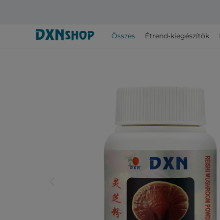
Összes
Étrend-kiegészítők
arrow_back_ios