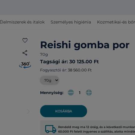
Élelmiszerek és italok
Személyes higiénia
Kozmetikai-és bő
favorite
Reishi gomba por
share
70g
Tagsági ár: 30 125.00 Ft
Fogyasztói ár:
38 560.00 Ft
Mennyiség:
arrow_forward_ios
KOSÁRBA
local_shipping
Rendeld meg ma 12 óráig, és a következő munkana
60.000 Ft felett ingyenes a szállítás, alatta mindö