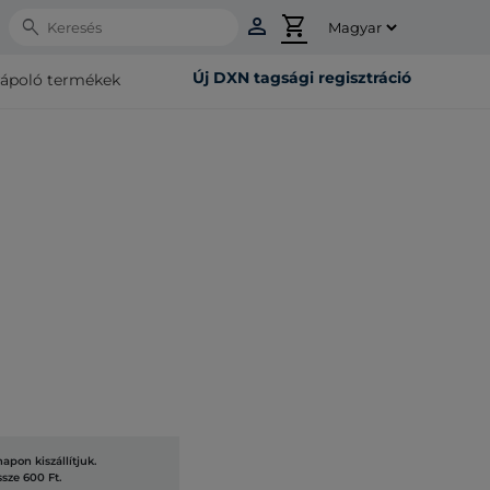
person
shopping_cart
Search
Új DXN tagsági regisztráció
rápoló termékek
pon kiszállítjuk.
ssze 600 Ft.