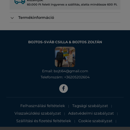
local_shipping
kiszállítjuk.
60.000 Ft felett ingyenes a szállítás, alatta mindössze 600 Ft.
Termékinformáció
BOJTOS-SVÁB CSILLA & BOJTOS ZOLTÁN
Email: bojti64@gmail.com
Telefonszám: +36205202604
Felhasználási feltételek
Tagsági szabályzat
|
|
Visszaküldési szabályzat
Adatvédelmi szabályzat
|
|
Szállítási és fizetési feltételek
Cookie szabályzat
|
|
Adatvédelmi tájékoztató