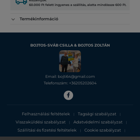
local_shipping
kiszállítjuk.
60.000 Ft felett ingyenes a szállítás, alatta mindössze 600 Ft.
Termékinformáció
BOJTOS-SVÁB CSILLA & BOJTOS ZOLTÁN
Email: bojti64@gmail.com
Telefonszám: +36205202604
Felhasználási feltételek
Tagsági szabályzat
|
|
Visszaküldési szabályzat
Adatvédelmi szabályzat
|
|
Szállítási és fizetési feltételek
Cookie szabályzat
|
|
Adatvédelmi tájékoztató