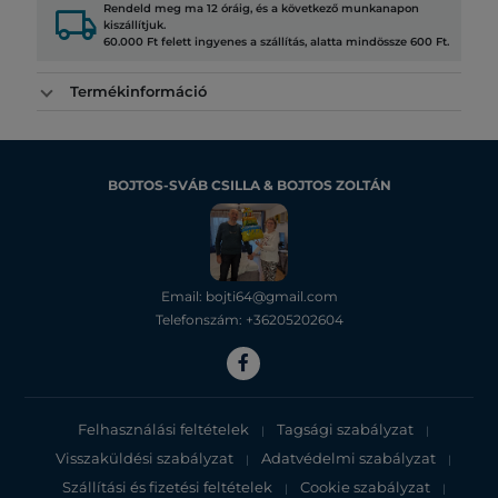
local_shipping
Rendeld meg ma 12 óráig, és a következő munkanapon
kiszállítjuk.
60.000 Ft felett ingyenes a szállítás, alatta mindössze 600 Ft.
Termékinformáció
BOJTOS-SVÁB CSILLA & BOJTOS ZOLTÁN
Email: bojti64@gmail.com
Telefonszám: +36205202604
Felhasználási feltételek
Tagsági szabályzat
|
|
Visszaküldési szabályzat
Adatvédelmi szabályzat
|
|
Szállítási és fizetési feltételek
Cookie szabályzat
|
|