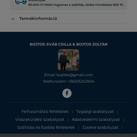
local_shipping
kiszállítjuk.
60.000 Ft felett ingyenes a szállítás, alatta mindössze 600 Ft.
Termékinformáció
BOJTOS-SVÁB CSILLA & BOJTOS ZOLTÁN
Email: bojti64@gmail.com
Telefonszám: +36205202604
Felhasználási feltételek
Tagsági szabályzat
|
|
Visszaküldési szabályzat
Adatvédelmi szabályzat
|
|
Szállítási és fizetési feltételek
Cookie szabályzat
|
|
Adatvédelmi tájékoztató