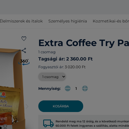
Élelmiszerek és italok
Személyes higiénia
Kozmetikai-és bő
favorite
Extra Coffee Try P
share
1 csomag
Tagsági ár: 2 360.00 Ft
Fogyasztói ár:
3 020.00 Ft
Mennyiség:
arrow_forward_ios
KOSÁRBA
local_shipping
Rendeld meg ma 12 óráig, és a következő munkana
60.000 Ft felett ingyenes a szállítás, alatta mindö