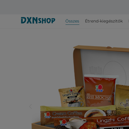
Összes
Étrend-kiegészítők
arrow_back_ios