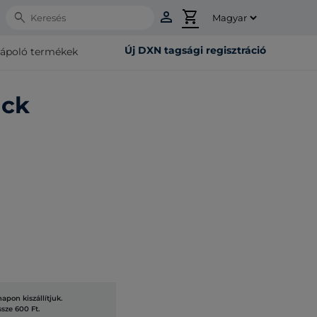
person
shopping_cart
Search
Új DXN tagsági regisztráció
rápoló termékek
ack
pon kiszállítjuk.
ssze 600 Ft.