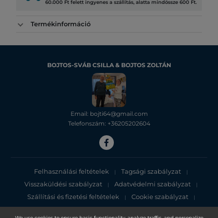
60.000 Ft felett ingyenes a szállítás, alatta mindössze 600 Ft.
Termékinformáció
BOJTOS-SVÁB CSILLA & BOJTOS ZOLTÁN
Email: bojti64@gmail.com
Telefonszám: +36205202604
Felhasználási feltételek
Tagsági szabályzat
|
|
Visszaküldési szabályzat
Adatvédelmi szabályzat
|
|
Szállítási és fizetési feltételek
Cookie szabályzat
|
|
Adatvédelmi tájékoztató
We use cookies to ensure basic functionality, analyze traffic, and personalize