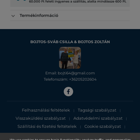
60.000 Ft felett ingyenes a szállítás, alatta mindössze 600 Ft.
Termékinformáció
BOJTOS-SVÁB CSILLA & BOJTOS ZOLTÁN
Email: bojti64@gmail.com
Telefonszám: +36205202604
Felhasználási feltételek
Tagsági szabályzat
|
|
Visszaküldési szabályzat
Adatvédelmi szabályzat
|
|
Szállítási és fizetési feltételek
Cookie szabályzat
|
|
Adatvédelmi tájékoztató
We use cookies to ensure basic functionality, analyze traffic, and personalize