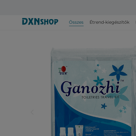
Összes
Étrend-kiegészítők
arrow_back_ios