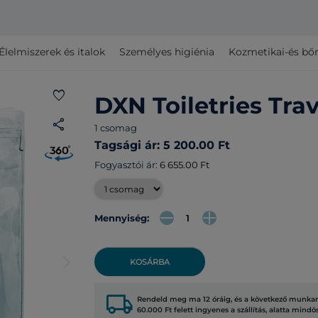
Élelmiszerek és italok
Személyes higiénia
Kozmetikai-és bő
favorite
DXN Toiletries Trav
share
1 csomag
Tagsági ár: 5 200.00 Ft
Fogyasztói ár:
6 655.00 Ft
Mennyiség:
arrow_forward_ios
KOSÁRBA
local_shipping
Rendeld meg ma 12 óráig, és a következő munkana
60.000 Ft felett ingyenes a szállítás, alatta mindö