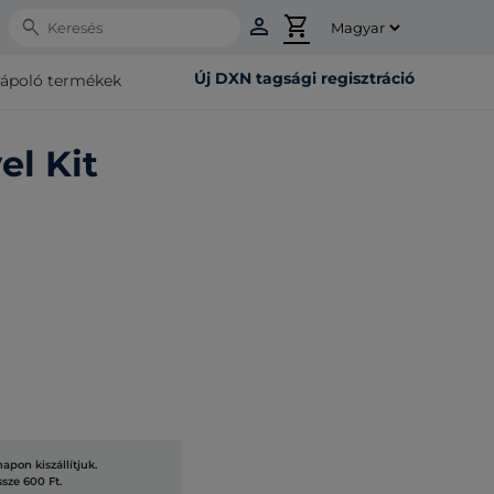
person
shopping_cart
Search
Új DXN tagsági regisztráció
rápoló termékek
el Kit
pon kiszállítjuk.
ssze 600 Ft.