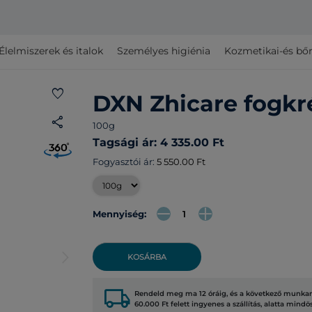
Élelmiszerek és italok
Személyes higiénia
Kozmetikai-és bő
favorite
DXN Zhicare fogk
share
100g
Tagsági ár: 4 335.00 Ft
Fogyasztói ár:
5 550.00 Ft
Mennyiség:
arrow_forward_ios
KOSÁRBA
local_shipping
Rendeld meg ma 12 óráig, és a következő munkana
60.000 Ft felett ingyenes a szállítás, alatta mindö