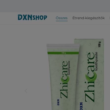
Összes
Étrend-kiegészítők
arrow_back_ios