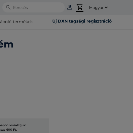
person
shopping_cart
Search
Új DXN tagsági regisztráció
rápoló termékek
rém
pon kiszállítjuk.
ssze 600 Ft.