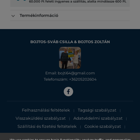
60.000 Ft felett ingyenes a szállítás, alatta mindössze 600 Ft.
Termékinformáció
BOJTOS-SVÁB CSILLA & BOJTOS ZOLTÁN
Email: bojti64@gmail.com
Telefonszám: +36205202604
Felhasználási feltételek
Tagsági szabályzat
|
|
Visszaküldési szabályzat
Adatvédelmi szabályzat
|
|
Szállítási és fizetési feltételek
Cookie szabályzat
|
|
Adatvédelmi tájékoztató
We use cookies to ensure basic functionality, analyze traffic, and personalize