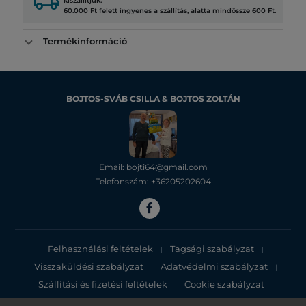
local_shipping
kiszállítjuk.
60.000 Ft felett ingyenes a szállítás, alatta mindössze 600 Ft.
Termékinformáció
BOJTOS-SVÁB CSILLA & BOJTOS ZOLTÁN
Email: bojti64@gmail.com
Telefonszám: +36205202604
Felhasználási feltételek
Tagsági szabályzat
|
|
Visszaküldési szabályzat
Adatvédelmi szabályzat
|
|
Szállítási és fizetési feltételek
Cookie szabályzat
|
|
Adatvédelmi tájékoztató