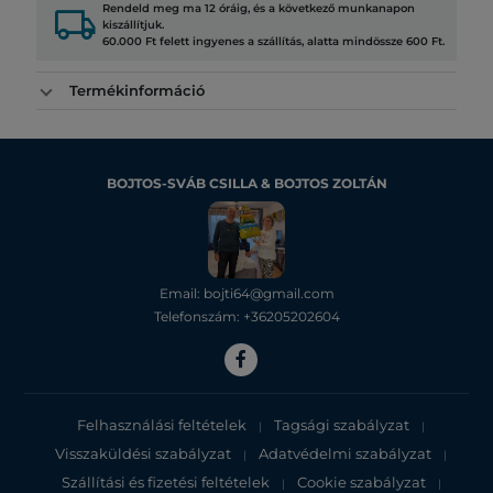
local_shipping
Rendeld meg ma 12 óráig, és a következő munkanapon
kiszállítjuk.
60.000 Ft felett ingyenes a szállítás, alatta mindössze 600 Ft.
Termékinformáció
BOJTOS-SVÁB CSILLA & BOJTOS ZOLTÁN
Email: bojti64@gmail.com
Telefonszám: +36205202604
Felhasználási feltételek
Tagsági szabályzat
|
|
Visszaküldési szabályzat
Adatvédelmi szabályzat
|
|
Szállítási és fizetési feltételek
Cookie szabályzat
|
|