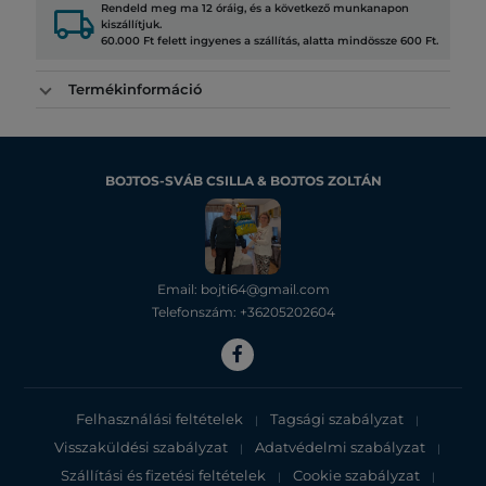
local_shipping
Rendeld meg ma 12 óráig, és a következő munkanapon
kiszállítjuk.
60.000 Ft felett ingyenes a szállítás, alatta mindössze 600 Ft.
Termékinformáció
BOJTOS-SVÁB CSILLA & BOJTOS ZOLTÁN
Email: bojti64@gmail.com
Telefonszám: +36205202604
Felhasználási feltételek
Tagsági szabályzat
|
|
Visszaküldési szabályzat
Adatvédelmi szabályzat
|
|
Szállítási és fizetési feltételek
Cookie szabályzat
|
|