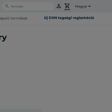
person
shopping_cart
Search
Új DXN tagsági regisztráció
rápoló termékek
ry
ő