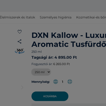
Élelmiszerek és italok
Személyes higiénia
Kozmetikai-és bő
favorite
DXN Kallow - Luxu
share
Aromatic Tusfürd
250 ml
Tagsági ár: 4 895.00 Ft
Fogyasztói ár:
6 265.00 Ft
Mennyiség:
arrow_forward_ios
KOSÁRBA