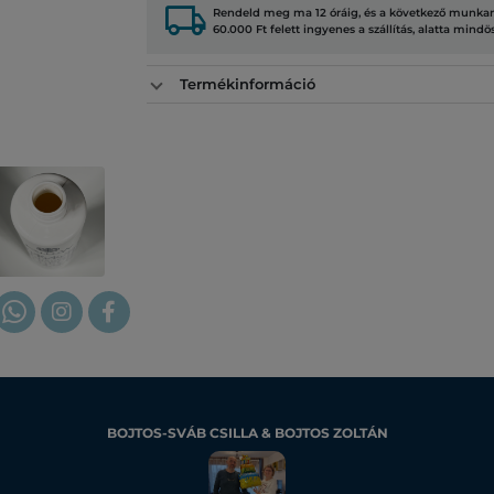
local_shipping
Rendeld meg ma 12 óráig, és a következő munkana
60.000 Ft felett ingyenes a szállítás, alatta mindö
Termékinformáció
BOJTOS-SVÁB CSILLA & BOJTOS ZOLTÁN