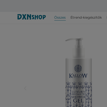
Összes
Étrend-kiegészítők
arrow_back_ios