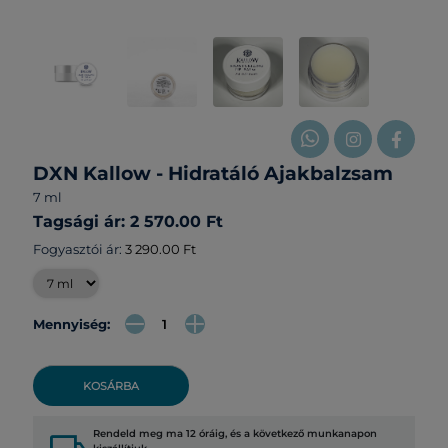
DXN Kallow - Hidratáló Ajakbalzsam
7 ml
Tagsági ár: 2 570.00 Ft
Fogyasztói ár:
3 290.00 Ft
Mennyiség:
KOSÁRBA
Rendeld meg ma 12 óráig, és a következő munkanapon