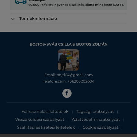
local_shipping
kiszállítjuk.
60.000 Ft felett ingyenes a szállítás, alatta mindössze 600 Ft.
Termékinformáció
BOJTOS-SVÁB CSILLA & BOJTOS ZOLTÁN
Email: bojti64@gmail.com
Telefonszám: +36205202604
Felhasználási feltételek
Tagsági szabályzat
|
|
Visszaküldési szabályzat
Adatvédelmi szabályzat
|
|
Szállítási és fizetési feltételek
Cookie szabályzat
|
|
Adatvédelmi tájékoztató