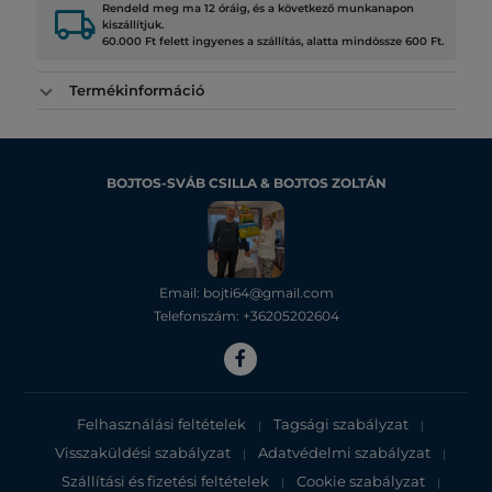
local_shipping
Rendeld meg ma 12 óráig, és a következő munkanapon
kiszállítjuk.
60.000 Ft felett ingyenes a szállítás, alatta mindössze 600 Ft.
Termékinformáció
BOJTOS-SVÁB CSILLA & BOJTOS ZOLTÁN
Email: bojti64@gmail.com
Telefonszám: +36205202604
Felhasználási feltételek
Tagsági szabályzat
|
|
Visszaküldési szabályzat
Adatvédelmi szabályzat
|
|
Szállítási és fizetési feltételek
Cookie szabályzat
|
|