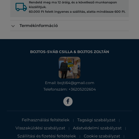
local_shipping
Rendeld meg ma 12 óráig, és a következő munkanapon
kiszállítjuk.
60.000 Ft felett ingyenes a szállítás, alatta mindössze 600 Ft.
Termékinformáció
BOJTOS-SVÁB CSILLA & BOJTOS ZOLTÁN
Email: bojti64@gmail.com
Telefonszám: +36205202604
Felhasználási feltételek
Tagsági szabályzat
|
|
Visszaküldési szabályzat
Adatvédelmi szabályzat
|
|
Szállítási és fizetési feltételek
Cookie szabályzat
|
|