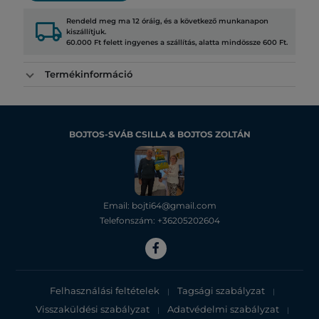
local_shipping
Rendeld meg ma 12 óráig, és a következő munkanapon
kiszállítjuk.
60.000 Ft felett ingyenes a szállítás, alatta mindössze 600 Ft.
Termékinformáció
BOJTOS-SVÁB CSILLA & BOJTOS ZOLTÁN
Email: bojti64@gmail.com
Telefonszám: +36205202604
Felhasználási feltételek
Tagsági szabályzat
|
|
Visszaküldési szabályzat
Adatvédelmi szabályzat
|
|