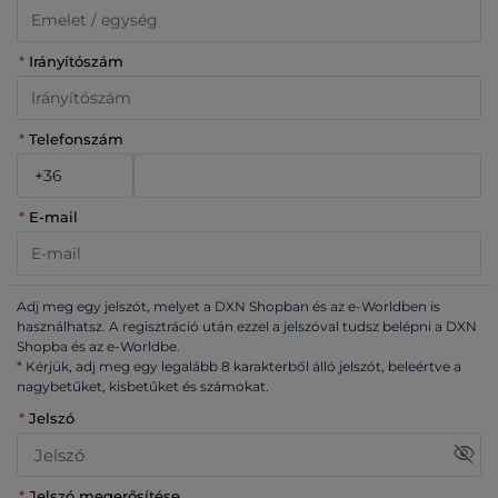
*
Irányítószám
*
Telefonszám
*
E-mail
Adj meg egy jelszót, melyet a DXN Shopban és az e-Worldben is
használhatsz. A regisztráció után ezzel a jelszóval tudsz belépni a DXN
Shopba és az e-Worldbe.
* Kérjük, adj meg egy legalább 8 karakterből álló jelszót, beleértve a
nagybetűket, kisbetűket és számokat.
*
Jelszó
visibility_off
*
Jelszó megerősítése