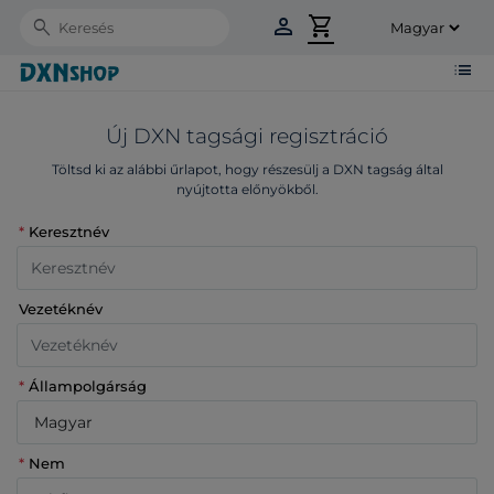
person
shopping_cart
Search
list
Új DXN tagsági regisztráció
Töltsd ki az alábbi űrlapot, hogy részesülj a DXN tagság által
nyújtotta előnyökből.
*
Keresztnév
Vezetéknév
*
Állampolgárság
*
Nem