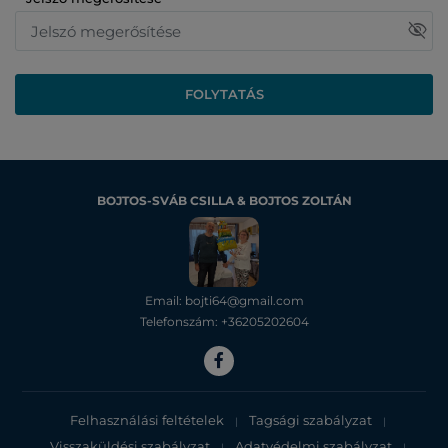
visibility_off
FOLYTATÁS
BOJTOS-SVÁB CSILLA & BOJTOS ZOLTÁN
Email: bojti64@gmail.com
Telefonszám: +36205202604
Felhasználási feltételek
Tagsági szabályzat
|
|
Visszaküldési szabályzat
Adatvédelmi szabályzat
|
|